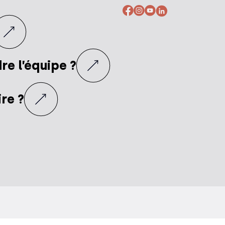
re l’équipe ?
re ?