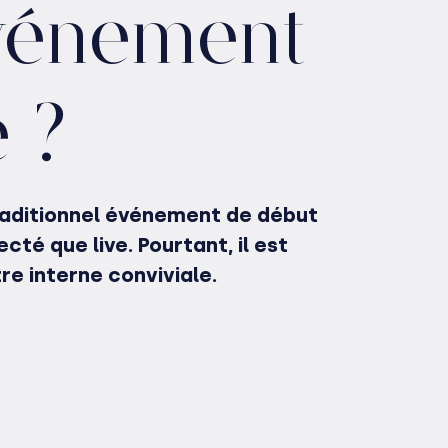
événement
 ?
traditionnel événement de début
té que live. Pourtant, il est
re interne conviviale.