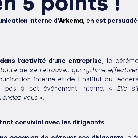
n 5 points !
nication interne d’
Arkema
, en est persuadé
ans l’activité d’une entreprise
, la cérém
ante de se retrouver, qui rythme effectiveme
unication interne et de l’institut du leader
ce pas à cet événement interne. «
Elle s
 rendez-vous
».
act convivial avec les dirigeants
ne occasion de côtoyer ses dirigeants
, a 